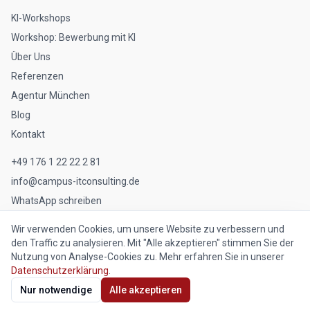
KI-Workshops
Workshop: Bewerbung mit KI
Über Uns
Referenzen
Agentur München
Blog
Kontakt
+49 176 1 22 22 2 81
info@campus-itconsulting.de
WhatsApp schreiben
Wir verwenden Cookies, um unsere Website zu verbessern und
den Traffic zu analysieren. Mit "Alle akzeptieren" stimmen Sie der
Nutzung von Analyse-Cookies zu. Mehr erfahren Sie in unserer
©
2026
Campus IT Consulting GmbH. Alle Rechte vorbehalten.
Datenschutzerklärung
.
Impressum
Datenschutz
Nur notwendige
Alle akzeptieren