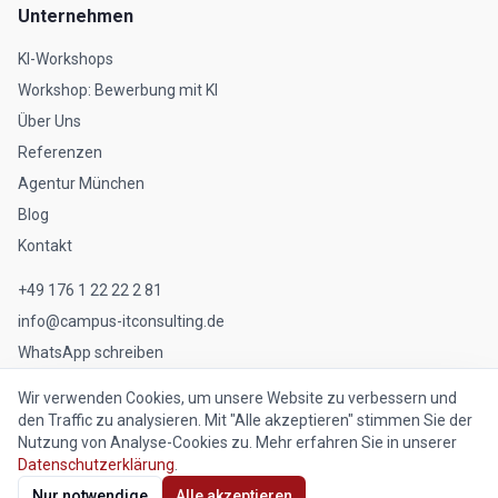
Unternehmen
KI-Workshops
Workshop: Bewerbung mit KI
Über Uns
Referenzen
Agentur München
Blog
Kontakt
+49 176 1 22 22 2 81
info@campus-itconsulting.de
WhatsApp schreiben
Wir verwenden Cookies, um unsere Website zu verbessern und
den Traffic zu analysieren. Mit "Alle akzeptieren" stimmen Sie der
Nutzung von Analyse-Cookies zu. Mehr erfahren Sie in unserer
©
2026
Campus IT Consulting GmbH. Alle Rechte vorbehalten.
Datenschutzerklärung
.
Impressum
Datenschutz
Nur notwendige
Alle akzeptieren